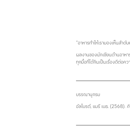
กิ
น
“อาหารทำให้เรามองเห็นลำดับ
ทุ
ผลงานของนักเขียนด้านอาหาร
ก
ทุกมื้อที่ได้กินเป็นเรื่องดีต
มื้
อ
บรรณานุกรม
อัลไบรต์, แมรี เบธ. (2568).
กิ
ใ
ห้