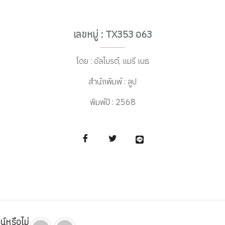
เลขหมู่ : TX353 อ63
โดย :
อัลไบรต์, แมรี เบธ
สำนักพิมพ์ :
ลูป
พิมพ์ปี :
2568
น์หรือไม่