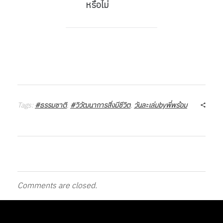
ก
หรือไม่
ล
ไ
ก
Tags:
#ธรรมชาติ
,
#วิวัฒนาการสิ่งมีชีวิต
,
วันละเล่มbyพี่พร้อม
ข
อ
ง
Comments are closed.
ร่