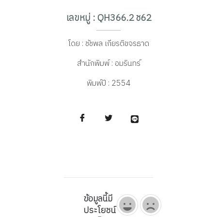
า
เลขหมู่ : QH366.2 ช62
ติ
โดย :
ชัชพล เกียรติขจรธาด
:
สำนักพิมพ์ :
อมรินทร์
พิมพ์ปี :
2554
เ
รี
ย
น
รู้
ข้อมูลนี้มี
ประโยชน์